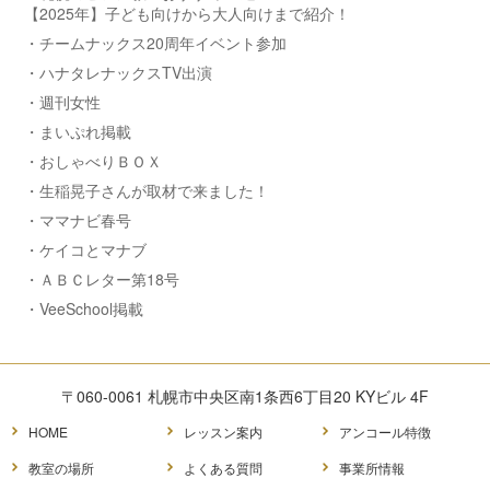
【2025年】子ども向けから大人向けまで紹介！
・チームナックス20周年イベント参加
・ハナタレナックスTV出演
・週刊女性
・まいぷれ掲載
・おしゃべりＢＯＸ
・生稲晃子さんが取材で来ました！
・ママナビ春号
・ケイコとマナブ
・ＡＢＣレター第18号
・VeeSchool掲載
〒060-0061 札幌市中央区南1条西6丁目20 KYビル 4F
HOME
レッスン案内
アンコール特徴
教室の場所
よくある質問
事業所情報