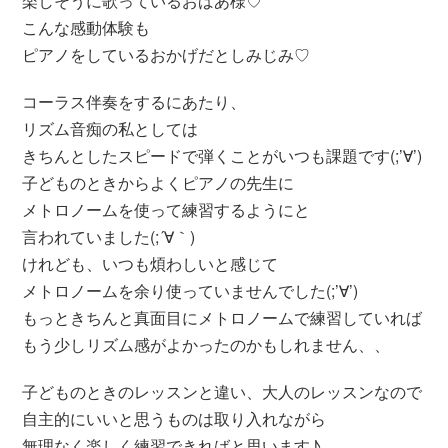
楽しそうに歌っているおばあ様♡
こんな感動体験も
ピアノをしているおかげだとしみじみ♡
コーラス伴奏をするにあたり、
リズム音痴の私としては
きちんとしたスピードで弾くことがいつも課題です(;’∀’)
子どものときからよくピアノの先生に
メトロノームを使って練習するようにと
言われていました(;´∀｀)
けれども、いつも煩わしいと感じて
メトロノームを余り使っていませんでした(;’∀’)
もっときちんと真面目にメトロノームで練習していれば
もう少しリズム感がよかったのかもしれません、、
子どものときのレッスンと違い、大人のレッスンなので
自主的にいいと思うものは取り入れながら
無理なく楽しく練習できればと思います♪