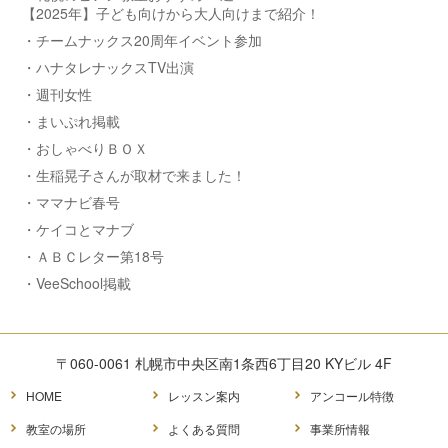
【2025年】子ども向けから大人向けまで紹介！
・チームナックス20周年イベント参加
・ハナタレナックスTV出演
・週刊女性
・まいぷれ掲載
・おしゃべりＢＯＸ
・生稲晃子さんが取材で来ました！
・ママナビ春号
・ケイコとマナブ
・ＡＢＣレター第18号
・VeeSchool掲載
〒060-0061 札幌市中央区南1条西6丁目20 KYビル 4F
HOME
レッスン案内
アンコール特徴
教室の場所
よくある質問
事業所情報