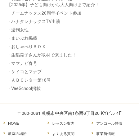
【2025年】子ども向けから大人向けまで紹介！
・チームナックス20周年イベント参加
・ハナタレナックスTV出演
・週刊女性
・まいぷれ掲載
・おしゃべりＢＯＸ
・生稲晃子さんが取材で来ました！
・ママナビ春号
・ケイコとマナブ
・ＡＢＣレター第18号
・VeeSchool掲載
〒060-0061 札幌市中央区南1条西6丁目20 KYビル 4F
HOME
レッスン案内
アンコール特徴
教室の場所
よくある質問
事業所情報