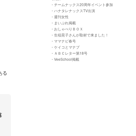
・チームナックス20周年イベント参加
・ハナタレナックスTV出演
・週刊女性
・まいぷれ掲載
・おしゃべりＢＯＸ
・生稲晃子さんが取材で来ました！
・ママナビ春号
・ケイコとマナブ
・ＡＢＣレター第18号
・VeeSchool掲載
ある
落